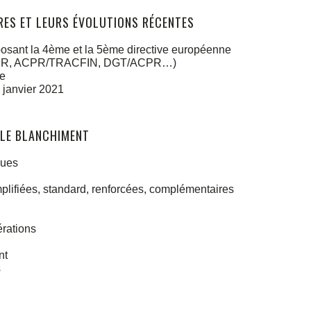
RES ET LEURS ÉVOLUTIONS RÉCENTES
posant la 4ème et la 5ème directive européenne
s ACPR, ACPR/TRACFIN, DGT/ACPR…)
ve
6 janvier 2021
 LE BLANCHIMENT
ques
mplifiées, standard, renforcées, complémentaires
érations
nt
s