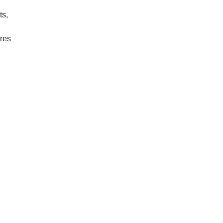
ts,
ures