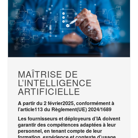
MAÎTRISE DE
L’INTELLIGENCE
ARTIFICIELLE
A
partir
du 2
février
2025,
conformément
à
l’article
113 du
Règlement
(UE) 2024/1689
Les
fournisseurs
et
déployeurs
d’IA
doivent
garantir
des
compétences
adaptées
à
leur
personnel,
en
tenant
compte
de
leur
formation,
expérience
et
contexte
d’usage
.