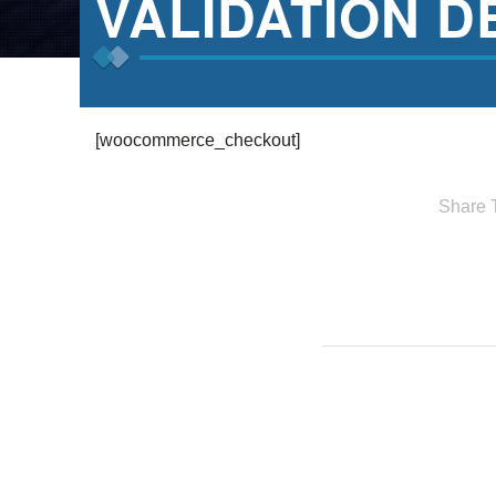
VALIDATION 
[woocommerce_checkout]
Share T