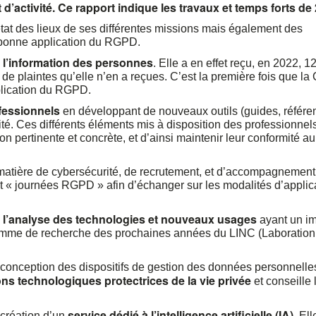
d’activité. Ce rapport indique les travaux et temps forts de
 état des lieux de ses différentes missions mais également des
a bonne application du RGPD.
et l’information des personnes
. Elle a en effet reçu, en 2022, 1
us de plaintes qu’elle n’en a reçues. C’est la première fois que la
pplication du RGPD.
fessionnels
en développant de nouveaux outils (guides, référen
té. Ces différents éléments mis à disposition des professionnel
n pertinente et concrète, et d’ainsi maintenir leur conformité au
 matière de cybersécurité, de recrutement, et d’accompagnemen
t « journées RGPD » afin d’échanger sur les modalités d’applic
 et l’analyse des technologies et nouveaux usages
ayant un i
rogramme de recherche des prochaines années du LINC (Laboration
 la conception des dispositifs de gestion des données personnelle
ons technologiques protectrices de la vie privée
et conseille 
service dédié à l’intelligence artificielle (IA)
 création d’un
. Ell