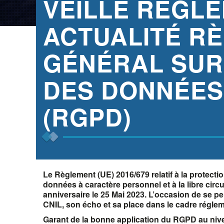
VEILLE RÉGLE
ACTUALITÉ R
GÉNÉRAL SUR
DES DONNÉES
(RGPD)
Le Règlement (UE) 2016/679 relatif à la protect
données à caractère personnel et à la libre ci
anniversaire le 25 Mai 2023. L’occasion de se p
CNIL, son écho et sa place dans le cadre réglem
Garant de la bonne application du RGPD au nive