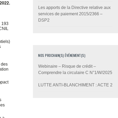
 2022.
Les apports de la Directive relative aux
services de paiement 2015/2366 –
DSP2
2 193
 CNIL
tiels)
s
NOS PROCHAIN(S) ÉVÉNEMENT(S)
t des
Webinaire – Risque de crédit –
ation
Comprendre la circulaire C N°1/W/2025
mpact
LUTTE ANTI-BLANCHIMENT : ACTE 2
s
les
e a