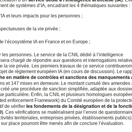
ent de systèmes d’IA, encadrant les 4 thématiques suivantes :
A et leurs impacts pour les personnes ;
pectueuses de la vie privée ;
e l’écosystème IA en France et en Europe ;
r les personnes. Le service de la CNIL dédié à l’intelligence
et sera chargé de répondre aux questions et interrogations relativ
la vie privée. Les premiers travaux de ce service contribueron
ojet de règlement européen IA (en cours de discussion). Le rapp
he en matière de contrôles et sanctions des manquements 
ions et 147 mises en demeure. Le montant cumulé des amendes 
 créé une procédure de sanction simplifiée, adaptée aux dossie
que particulière. Enfin, la CNIL et plusieurs homologues europée
ted enforcement Framework) du Comité européen de la protect
les fondements de la désignation et de la fonct
f de vérifier
O)
. Ces vérifications se matérialisent par l’envoi de questionnair
tivités territoriales, entreprises privées, établissements publics
sur place pourront être menés afin de conclure l’évaluation.