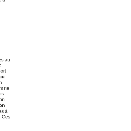
es au
t
ort
au
a
rs ne
ns
ion
ion
es à
). Ces