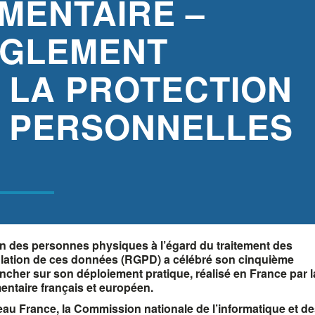
MENTAIRE –
ÈGLEMENT
 LA PROTECTION
 PERSONNELLES
ion des personnes physiques à l’égard du traitement des
rculation de ces données (RGPD) a célébré son cinquième
encher sur son déploiement pratique, réalisé en France par l
entaire français et européen.
au France, la Commission nationale de l’informatique et d