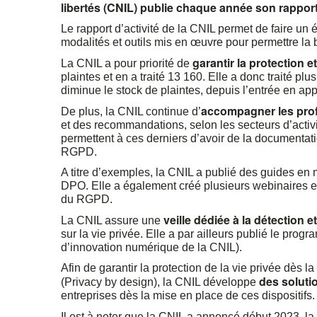
libertés (CNIL) publie chaque année son rapport 
Le rapport d’activité de la CNIL permet de faire un
modalités et outils mis en œuvre pour permettre l
garantir la protection 
La CNIL a pour priorité de
plaintes et en a traité 13 160. Elle a donc traité pl
diminue le stock de plaintes, depuis l’entrée en a
accompagner les pro
De plus, la CNIL continue d’
et des recommandations, selon les secteurs d’activi
permettent à ces derniers d’avoir de la documentatio
RGPD.
A titre d’exemples, la CNIL a publié des guides en
DPO. Elle a également créé plusieurs webinaires e
du RGPD.
veille dédiée à la détection
La CNIL assure une
sur la vie privée. Elle a par ailleurs publié le p
d’innovation numérique de la CNIL).
Afin de garantir la protection de la vie privée dès
des soluti
(Privacy by design), la CNIL développe
entreprises dès la mise en place de ces dispositifs.
Il est à noter que la CNIL a annoncé début 2023, la