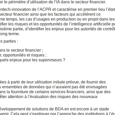
nir le périmètre d’utilisation de l’IA dans le secteur financier.
intech-innovation de l’ACPR et caractérise en premier lieu l’éta
secteur financier ainsi que les facteurs qui accélèrent ce
me temps, les cas d’usages en production ou en projet dans les
ier les risques et les opportunités de l’intelligence artificielle p
ème partie, d’identifier les enjeux pour les autorités de contrô
long terme.
s parties :
ns le secteur financier ;
r, opportunités et risques ;
 quels enjeux pour les superviseurs ?
es à partir de leur utilisation initiale prévue, de fournir des
des ensembles de données qui n’auraient pas été envisagées
 la fourniture de certains services financiers, ainsi que des
prêter attention à l’évaluation des risques des nouveaux
 développement de solutions de BDA en est encore à un stade
venir. Cela peut s’expliquer par l’approche des institutions à l’é