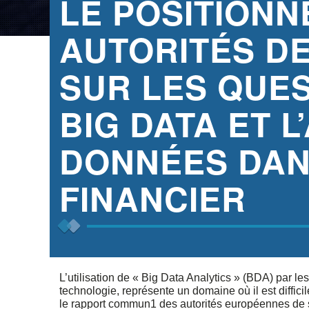
LE POSITION
AUTORITÉS D
SUR LES QUES
BIG DATA ET 
DONNÉES DAN
FINANCIER
L’utilisation de « Big Data Analytics » (BDA) par le
technologie, représente un domaine où il est diffic
le rapport commun1 des autorités européennes de