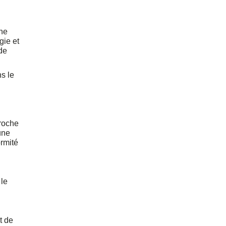
che
gie et
de
ns le
proche
une
ormité
 le
t de