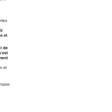
ertes
ir
ce et
de
it
n’est
iment
n et
hmane