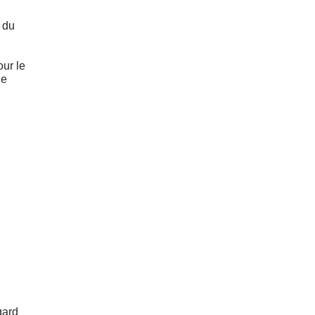
t du
our le
le
gard