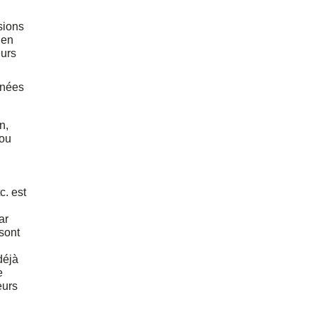
sions
 en
eurs
nnées
n,
 ou
c. est
ar
sont
déjà
e
eurs