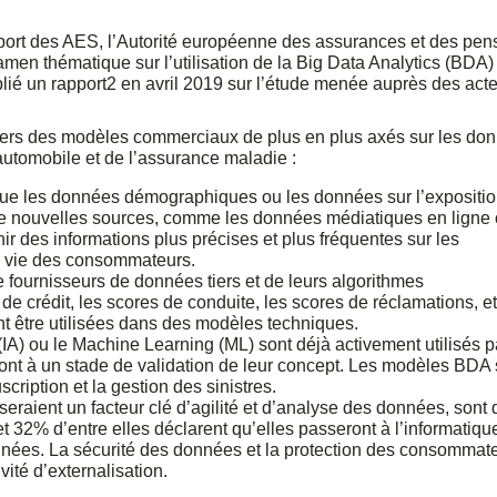
pport des AES, l’Autorité européenne des assurances et des pen
men thématique sur l’utilisation de la Big Data Analytics (BDA)
blié un rapport2 en avril 2019 sur l’étude menée auprès des act
vers des modèles commerciaux de plus en plus axés sur les do
automobile et de l’assurance maladie :
 que les données démographiques ou les données sur l’expositio
e nouvelles sources, comme les données médiatiques en ligne
r des informations plus précises et plus fréquentes sur les
e vie des consommateurs.
e fournisseurs de données tiers et de leurs algorithmes
de crédit, les scores de conduite, les scores de réclamations, et
t être utilisées dans des modèles techniques.
le (IA) ou le Machine Learning (ML) sont déjà activement utilisés p
nt à un stade de validation de leur concept. Les modèles BDA 
uscription et la gestion des sinistres.
seraient un facteur clé d’agilité et d’analyse des données, sont 
 32% d’entre elles déclarent qu’elles passeront à l’informatiqu
nnées. La sécurité des données et la protection des consommat
vité d’externalisation.