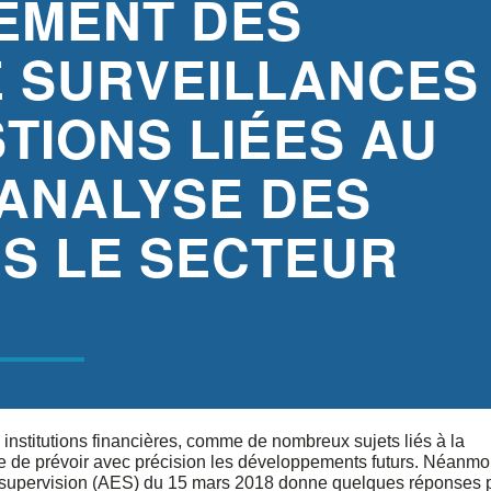
NEMENT DES
E SURVEILLANCES
TIONS LIÉES AU
L’ANALYSE DES
S LE SECTEUR
s institutions financières, comme de nombreux sujets liés à la
ile de prévoir avec précision les développements futurs. Néanmo
 supervision (AES) du 15 mars 2018 donne quelques réponses 