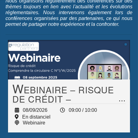
Nous organisons régulièrement des conférences sur des
thèmes toujours en lien avec l'actualité et les évolutions
réglementaires. Nous intervenons également lors de
conférences organisées par des partenaires, ce qui nous
permet de partager notre expérience et la confronter.
W
EBINAIRE – RISQUE
DE CRÉDIT –
COMPRENDRE LA
08/09/2026
09:00 / 10:00
CIRCULAIRE C
En distanciel
N°1/W/2025
Webinaire